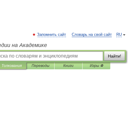
Запомнить сайт
Словарь на свой сайт
RU
едии на Академике
Найти!
Толкования
Переводы
Книги
Игры ⚽