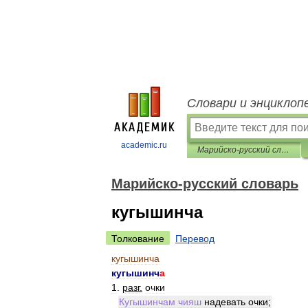
Словари и энциклоп
academic.ru
Марийско-русский словарь
Марийско-русский словарь
кугышинча
Толкование
Перевод
кугышинча
кугышинч
а
1
.
разг
.
очки
Кугышинчам
чияш
надевать
очки
;