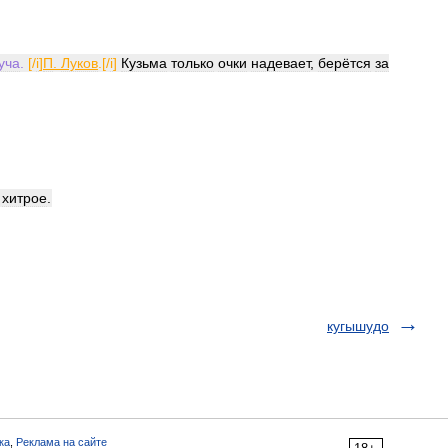
уча
.
[/
i
]
П
.
Луков
.[/
i
]
Кузьма
только
очки
надевает
,
берётся
за
хитрое
.
кугышудо
ка
,
Реклама на сайте