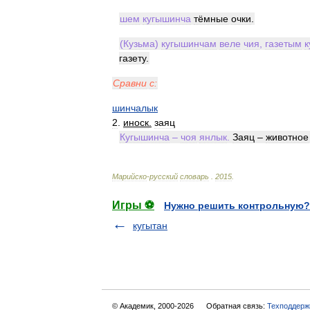
шем
кугышинча
тёмные
очки
.
(
Кузьма
)
кугышинчам
веле
чия
,
газетым
к
газету
.
Сравни
с:
шинчалык
2
.
иноск
.
заяц
Кугышинча
–
чоя
янлык
.
Заяц
–
животное
Марийско
-
русский
словарь
.
2015
.
Игры ⚽
Нужно решить контрольную?
кугытан
© Академик, 2000-2026
Обратная связь:
Техподдерж