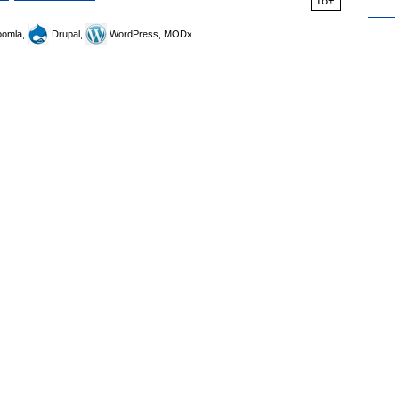
18+
omla,
Drupal,
WordPress, MODx.